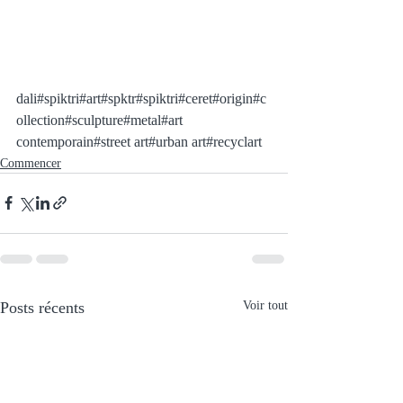
dali#spiktri#art#spktr#spiktri#ceret#origin#c
ollection#sculpture#metal#art 
contemporain#street art#urban art#recyclart
Commencer
Posts récents
Voir tout