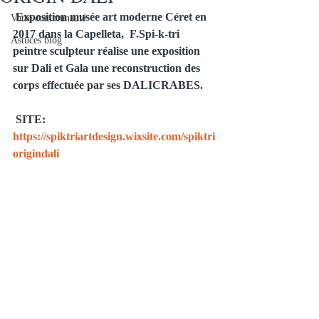
Exposition musée art moderne Céret en 
Votre communauté
2017 dans la Capelleta,  F.Spi-k-tri 
Astuces blog
peintre sculpteur réalise une exposition 
sur Dali et Gala une reconstruction des 
corps effectuée par ses DALICRABES.
SITE: 
https://spiktriartdesign.wixsite.com/spiktri
origindali