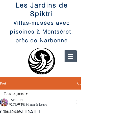
Les Jardins de
Spiktri
Villas-musées avec
piscines à Montséret,
près de Narbonne
Post
Tous les posts
SPIKTRI
Tous les posts
26 févr. 2018
1 min de lecture
ORIGIN DALI
Commencer