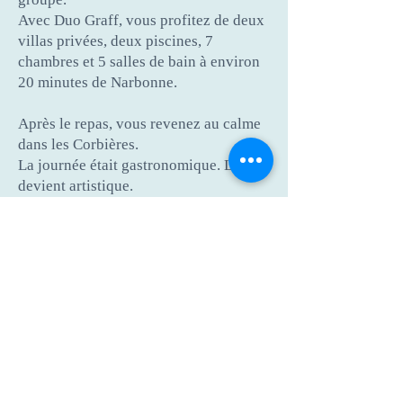
Avec Duo Graff, vous profitez de deux
villas privées, deux piscines, 7
chambres et 5 salles de bain à environ
20 minutes de Narbonne.
Après le repas, vous revenez au calme
dans les Corbières.
La journée était gastronomique. La nuit
devient artistique.
e repas était légendaire. La nuit
L
peut l’être aussi.
Les Jardins de Spiktri est un hébergement
indépendant situé à Montséret. Nous ne sommes
pas affiliés aux Grands Buffets de Narbonne.
Museum Spiktri