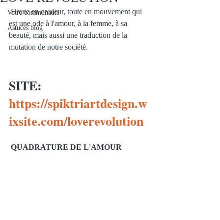
 Haute en couleur, toute en mouvement qui 
Votre communauté
est une ode à l'amour, à la femme, à sa 
Astuces blog
beauté, mais aussi une traduction de la 
mutation de notre société. 
SITE: 
https://spiktriartdesign.w
ixsite.com/loverevolution
QUADRATURE DE L'AMOUR