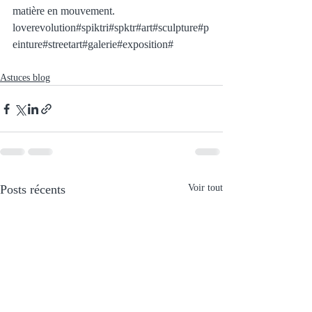
matière en mouvement. 
loverevolution#spiktri#spktr#art#sculpture#p
einture#streetart#galerie#exposition#
Astuces blog
Posts récents
Voir tout