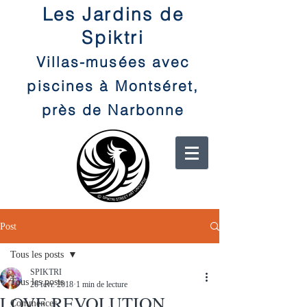
Les Jardins de
Spiktri
Villas-musées avec
piscines à Montséret,
près de Narbonne
Post
Tous les posts
SPIKTRI
Tous les posts
26 févr. 2018
1 min de lecture
LOVE REVOLUTION
Commencer